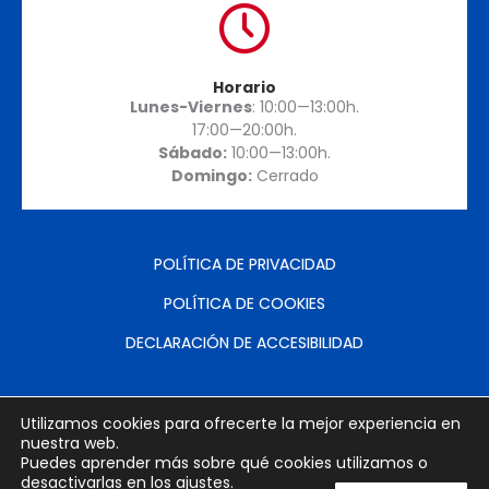
Horario
Lunes-Viernes
: 10:00—13:00h.
17:00—20:00h.
Sábado:
10:00—13:00h.
Domingo:
Cerrado
POLÍTICA DE PRIVACIDAD
POLÍTICA DE COOKIES
DECLARACIÓN DE ACCESIBILIDAD
PROGRAMA KIT DIGITAL COFINANCIADO POR LOS FONDOS
Utilizamos cookies para ofrecerte la mejor experiencia en
NEXT GENERATION (EU) DEL MECANISMO DE RECUPERACIÓN
nuestra web.
Y RESILENCIA.
Puedes aprender más sobre qué cookies utilizamos o
desactivarlas en los
ajustes
.